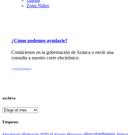
Tutelas
Zona Niños
¿Cómo podemos ayudarte?
Contáctenos en la gobernación de Arauca o envíe una
consulta a nuestro corre electrónico.
contáctenos
archivo
archivo
Etiquetas
afrocolombianos
Arauca
#Aprobación
#Federación
#FND
#LaGuajira
#Proyectos