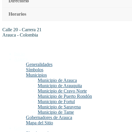
Directorio
Horarios
Calle 20 - Carrera 21
Arauca - Colombia
Inicio
Arauca
Generalidades
Símbolos
Municipios
Municipio de Arauca
Municipio de Arauquita
Municipio de Cravo Norte
Municipio de Puerto Rondón
Municipio de Fortul
Municipio de Saravena
Municipio de Tame
Gobernadores de Arauca
Mapa del Sitio
Gobernación