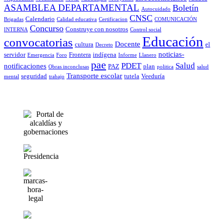
ASAMBLEA DEPARTAMENTAL
Boletín
Autocuidado
CNSC
Calendario
Brigadas
Calidad educativa
Certificacion
COMUNICACIÓN
Concurso
Construye con nosotros
INTERNA
Control social
Educación
convocatorias
Docente
cultura
el
Decreto
noticias-
servidor
Frontera
indígena
Emergencia
Foro
Informe
Llanero
pae
PDET
Salud
notificaciones
PAZ
plan
Obras inconclusas
politica
salud
Transporte escolar
seguridad
tutela
Veeduría
mental
trabajo