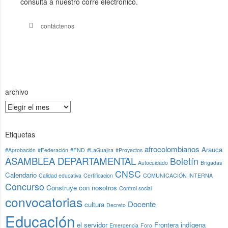
consulta a nuestro corre electrónico.
contáctenos
archivo
Etiquetas
afrocolombianos
Arauca
#Aprobación
#Federación
#FND
#LaGuajira
#Proyectos
ASAMBLEA DEPARTAMENTAL
Boletín
Autocuidado
Brigadas
CNSC
Calendario
Calidad educativa
Certificacion
COMUNICACIÓN INTERNA
Concurso
Construye con nosotros
Control social
convocatorias
Docente
cultura
Decreto
Educación
el servidor
Frontera
indígena
Emergencia
Foro