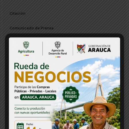
Citación
Comunicado de Prensa
Concurso
Concurso CNSC
Consejos Departamentales
Convocatorias
Decreto
Departamentos