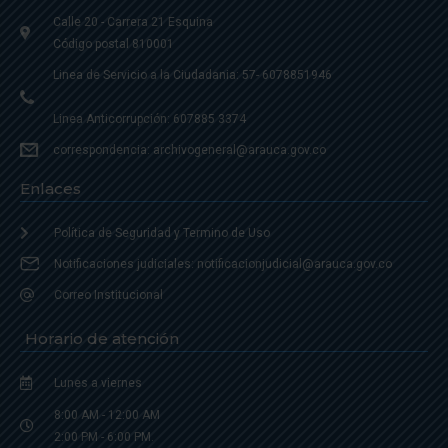
Calle 20 - Carrera 21 Esquina
Código postal 810001
Linea de Servicio a la Ciudadania: 57- 6078851946
Linea Anticorrupción: 607885 3374
correspondencia: archivogeneral@arauca.gov.co
Enlaces
Política de Seguridad y Termino de Uso
Notificaciones judiciales: notificacionjudicial@arauca.gov.co
Correo Institucional
Horario de atención
Lunes a viernes
8:00 AM - 12:00 AM
2:00 PM - 6:00 PM.