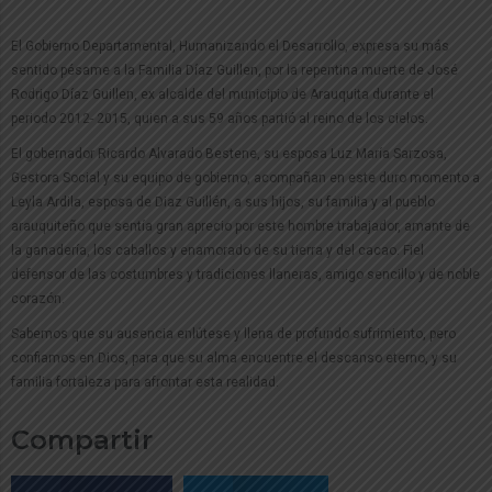
El Gobierno Departamental, Humanizando el Desarrollo, expresa su más
sentido pésame a la Familia Díaz Guillen, por la repentina muerte de José
Rodrigo Díaz Guillen, ex alcalde del municipio de Arauquita durante el
periodo 2012- 2015, quien a sus 59 años partió al reino de los cielos.
El gobernador Ricardo Alvarado Bestene, su esposa Luz María Sarzosa,
Gestora Social y su equipo de gobierno, acompañan en este duro momento a
Leyla Ardila, esposa de Diaz Guillén, a sus hijos, su familia y al pueblo
arauquiteño que sentía gran aprecio por este hombre trabajador, amante de
la ganadería, los caballos y enamorado de su tierra y del cacao. Fiel
defensor de las costumbres y tradiciones llaneras, amigo sencillo y de noble
corazón.
Sabemos que su ausencia enlútese y llena de profundo sufrimiento, pero
confiamos en Dios, para que su alma encuentre el descanso eterno, y su
familia fortaleza para afrontar esta realidad.
Compartir