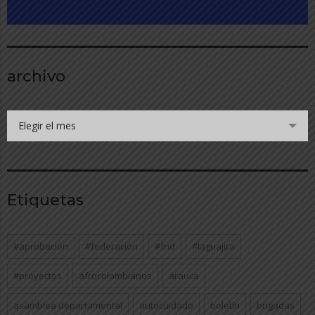
archivo
Elegir el mes
Etiquetas
#aprobación
#federación
#fnd
#laguajira
#proyectos
afrocolombianos
arauca
asamblea departamental
autocuidado
boletín
brigadas