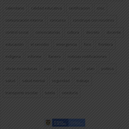
calendario
calidad educativa
certificacion
cnsc
comunicación interna
concurso
construye con nosotros
control social
convocatorias
cultura
decreto
docente
educación
el servidor
emergencia
foro
frontera
indígena
informe
llanero
noticias-notificaciones
obras inconclusas
pae
paz
pdet
plan
politica
salud
salud mental
seguridad
trabajo
transporte escolar
tutela
veeduría