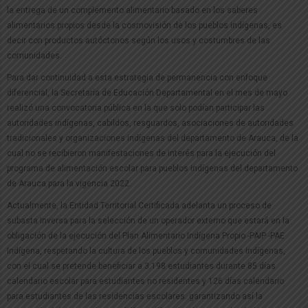
la entrega de un complemento alimentario basado en los saberes
alimentarios propios desde la cosmovisión de los pueblos indígenas, es
decir con productos autóctonos según los usos y costumbres de las
comunidades.
Para dar continuidad a esta estrategia de permanencia con enfoque
diferencial, la Secretaría de Educación Departamental en el mes de mayo
realizó una convocatoria pública en la que solo podían participar las
autoridades indígenas, cabildos, resguardos, asociaciones de autoridades
tradicionales y organizaciones indígenas del departamento de Arauca, de la
cual no se recibieron manifestaciones de interés para la ejecución del
programa de alimentación escolar para pueblos indígenas del departamento
de Arauca para la vigencia 2022.
Actualmente, la Entidad Territorial Certificada adelanta un proceso de
subasta Inversa para la selección de un operador externo que estará en la
obligación de la ejecución del Plan Alimentario Indígena Propio -PAIP -PAE
Indígena, respetando la cultura de los pueblos y comunidades indígenas,
con el cual se pretende beneficiar a 3.198 estudiantes durante 85 días
calendario escolar para estudiantes no residentes y 126 días calendario
para estudiantes de las residencias escolares: garantizando así la