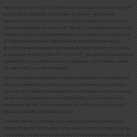
Por esta razón, en el 2021 la Gobernación de Arauca firmó contratos con la
Asociación de Capitanías Tradicionales de Arauca – Asocata con
representación legal del señor Daniel Tegria Rinconada, la cual ejecuta el
contrato de prestación de servicios N° 508 de 2021 brindando atención a la
institución educativa Guahibo Makaguan; y por otra parte con la Asociación
de Cabildos y Autoridades Tradicionales del departamento de Arauca –
Ascatidar representada legalmente por Stella Pérez Sánchez, los contratos
de prestación de servicio 509/2021 y 533/2021, para atender a la institución
Guahibo Betoy y los centros educativos indígenas Vigía, Tutukana, Sikuani,
las Vegas, Hitnú y la sede los Mangos.
Para el monitoreo, seguimiento y control del PAE indígena, la Secretaría de
Educación Departamental contrató una firma interventora, la cual realiza
visitas en sitio e informes de cumplimiento sobre la ejecución; por otra parte,
los rectores y directores de los establecimientos y centros educativos
beneficiarios del PAE son los encargados de certificar los días en que el
operador presta efectivamente el servicio.
El objetivo del PAE es contribuir al acceso con permanencia al Sistema
Indígena Propio SEIP de los niños, niñas, adolescentes y jóvenes indígenas
matriculados oficialmente en los establecimientos educativos, a través de