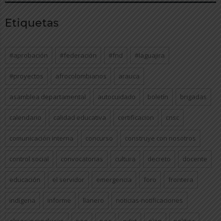
Etiquetas
#aprobación
#federación
#fnd
#laguajira
#proyectos
afrocolombianos
arauca
asamblea departamental
autocuidado
boletín
brigadas
calendario
calidad educativa
certificacion
cnsc
comunicación interna
concurso
construye con nosotros
control social
convocatorias
cultura
decreto
docente
educación
el servidor
emergencia
foro
frontera
indígena
informe
llanero
noticias-notificaciones