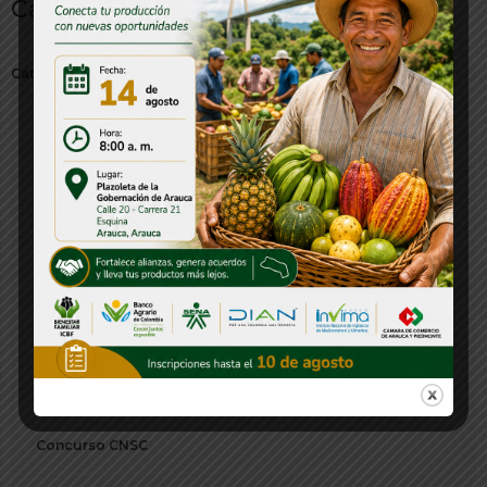
Categorías
Categorías
Audios y Multimedia
Banco de Proyectos
Boletín
Citación
Comunicado de Prensa
Concurso
Concurso CNSC