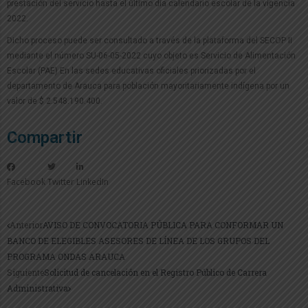
prestación del servicio hasta el último día calendario escolar de la vigencia
2022.
Dicho proceso puede ser consultado a través de la plataforma del SECOP II
mediante el número SU-06-05-2022 cuyo objeto es Servicio de Alimentación
Escolar (PAE) En las sedes educativas oficiales priorizadas por el
departamento de Arauca para población mayoritariamente indígena por un
valor de $ 2.548.190.400.
Compartir
Facebook
Twitter
LinkedIn
Anterior
AVISO DE CONVOCATORIA PÚBLICA PARA CONFORMAR UN
BANCO DE ELEGIBLES ASESORES DE LÍNEA DE LOS GRUPOS DEL
PROGRAMA ONDAS ARAUCA
Siguiente
Solicitud de cancelación en el Registro Público de Carrera
Administrativa