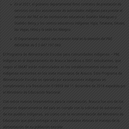
En el 2021, el gobierno departamental firmó contratos de prestación de
servicios con dos asociaciones de autoridades indígenas para prestar el
servicio del PAE en las instituciones educativas
Guahibo Makaguan y
Guahibo Betoy, y los centros educativos indígenas Vigía, Tutukana, Sikuani,
las Vegas, Hitnú y la sede los Mangos.
El Departamento realizó una inversión total en la atención del PAE
INDIGENA de $ 2.447.197.060.
El Programa de Alimentación Escolar para comunidades indígenas – PAE
Indígena en el departamento de Arauca beneficia a 3001 estudiantes, que
según el SIMAT están matriculados en los establecimientos educativos
indígenas existentes en los siete municipios de Arauca. Este Programa de
Alimentación Escolar es operado por asociaciones indígenas en
cumplimiento a la Resolución 018858 del 11 diciembre de 2018 expedida por
el Ministerio de Educación Nacional.
Con estos nuevos lineamientos para la contratación, Arauca fue uno de los
primeros departamentos del país en cumplir con la solicitud de autonomía
de los pueblos indígenas, así como con la recomendación del Ministerio de
Educación que pidió entregar a las comunidades étnicas el manejo de la
alimentación de su población escolar.