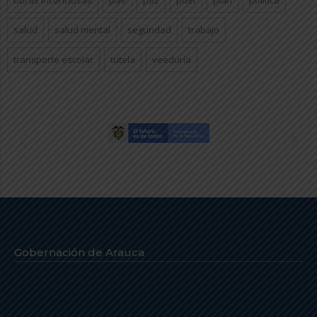
obras inconclusas
pae
paz
pdet
plan
politica
salud
salud mental
seguridad
trabajo
transporte escolar
tutela
veeduría
Gobernación de Arauca