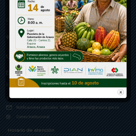
Contáctenos
Calle 20 - Carrera 21 Esquina
Código postal 810001
Linea de Servicio a la Ciudadania: 57- 6078851946
Linea Anticorrupción: 607885 3374
correspondencia: archivogeneral@arauca.gov.co
Enlaces
Política de Seguridad y Termino de Uso
Notificaciones judiciales: notificacionjudicial@arauca.gov.co
Correo Institucional
Horario de atención