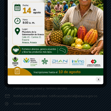
Contáctenos
Calle 20 - Carrera 21 Esquina
Código postal 810001
Linea de Servicio a la Ciudadania: 57- 6078851946
Linea Anticorrupción: 607885 3374
correspondencia: archivogeneral@arauca.gov.co
Enlaces
Política de Seguridad y Termino de Uso
Notificaciones judiciales: notificacionjudicial@arauca.gov.co
Correo Institucional