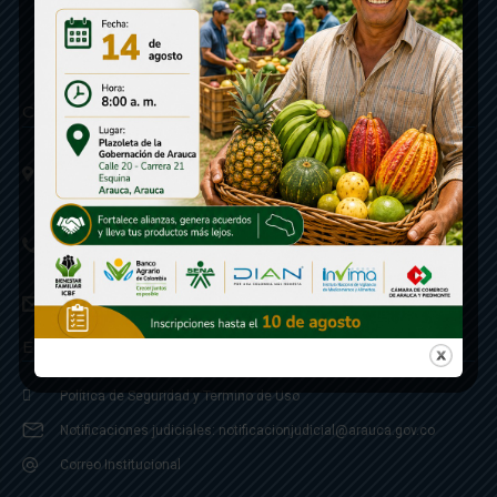
Contáctenos
Calle 20 - Carrera 21 Esquina
Código postal 810001
Linea de Servicio a la Ciudadania: 57- 6078851946
Linea Anticorrupción: 607885 3374
correspondencia: archivogeneral@arauca.gov.co
Enlaces
Política de Seguridad y Termino de Uso
Notificaciones judiciales: notificacionjudicial@arauca.gov.co
Correo Institucional