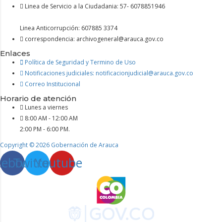
Linea de Servicio a la Ciudadania: 57- 6078851946
Linea Anticorrupción: 607885 3374
correspondencia: archivogeneral@arauca.gov.co
Enlaces
Política de Seguridad y Termino de Uso
Notificaciones judiciales: notificacionjudicial@arauca.gov.co
Correo Institucional
Horario de atención
Lunes a viernes
8:00 AM - 12:00 AM
2:00 PM - 6:00 PM.
Copyright © 2026 Gobernación de Arauca
cebook
Twitter
Youtube