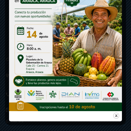
Contáctenos
Calle 20 - Carrera 21 Esquina
Código postal 810001
Linea de Servicio a la Ciudadania: 57- 6078851946
Linea Anticorrupción: 607885 3374
correspondencia: archivogeneral@arauca.gov.co
Enlaces