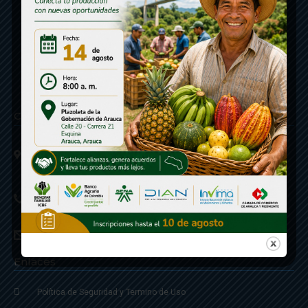
Contáctenos
Calle 20 - Carrera 21 Esquina
Código postal 810001
Linea de Servicio a la Ciudadania: 57- 6078851946
Linea Anticorrupción: 607885 3374
correspondencia: archivogeneral@arauca.gov.co
Enlaces
Política de Seguridad y Termino de Uso