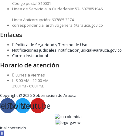
Código postal 810001
Linea de Servicio a la Ciudadania: 57- 6078851946
Linea Anticorrupción: 607885 3374
correspondencia: archivogeneral@arauca.gov.co
Enlaces
Política de Seguridad y Termino de Uso
Notificaciones judiciales: notificacionjudicial@arauca.gov.co
Correo Institucional
Horario de atención
Lunes a viernes
8:00 AM - 12:00 AM
2:00 PM - 6:00 PM.
Copyright © 2026 Gobernación de Arauca
cebook
Twitter
Youtube
Ir al contenido
Abrir