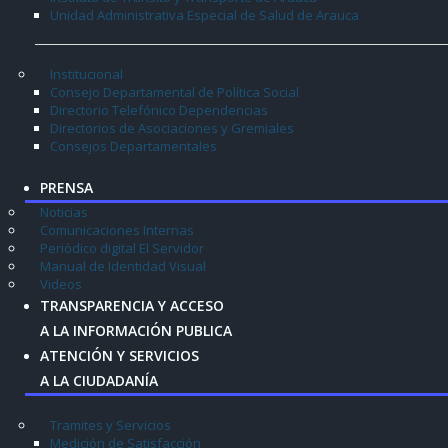
Unidad Administrativa Especial de Salud de Arauca
Institucional
Consejo Departamental de Política Social
Directorio Telefónico Dependencias
Directorios de Asociaciones y Gremiales
Consejos Departamentales
PRENSA
Noticias
Comunicaciones Internas
Periódico digital El Servidor
Manual de Identidad Visual
Videos
TRANSPARENCIA Y ACCESO
A LA INFORMACIÓN PUBLICA
ATENCIÓN Y SERVICIOS
A LA CIUDADANÍA
Tramites y Servicios
Medición de Satisfacción