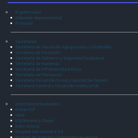
El gobernador
Gabinete departamental
Protocolo
Secretarias
Secretaría de Desarrollo Agropecuario y Sostenible
Secretaría de Educación
Secretaría de Gobierno y Seguridad Ciudadana
Secretaría de Hacienda
Secretaría de Infraestructura Física
Secretaría de Planeación
Secretaría Desarrollo Social y Equidad de Genero
Secretaría General y Desarrollo Institucional
Entes Descentralizados
Enelar ESP
Idear
ESE Moreno y Clavijo
Inder Arauca
Hospital San Vicente E.S.E
Instituto de Tránsito y Transporte de Arauca