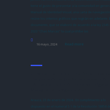
tiene el gusto de presentar a la comunidad en genera
Manual de Identidad Visual, una carta de navegació
reúne los criterios gráficos que regirán en adelante. 
documento, que se elaboró de acuerdo a la ley 2345
2023 “Chao Marcas” la cual prohíbe las
Read more
16 mayo, 2024
Convocatoria Pública con el fin de presenta
manifestación de interés para la ejecución 
PAE para la Institución Educativa Indígena
Makaguán en la vigencia 2024
Arauca, 23 de enero de 2024.- En cumplimiento a lo
dispuesto en el numeral 5.1 de la Resolución 18858 d