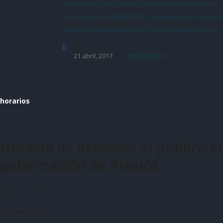
Pensionados 607 8854320 Elisabeth Pelayo Rentas
Departamental 607 8852150 Mauricio Lindo Secretar
Infraestructura 607 8853235 Thania Nieto Secretaria
Read more
21 abril, 2017
horarios
Horario de atención al público en
gobernación de Arauca.
Lunes a viernes
8:00 AM - 12:00 AM