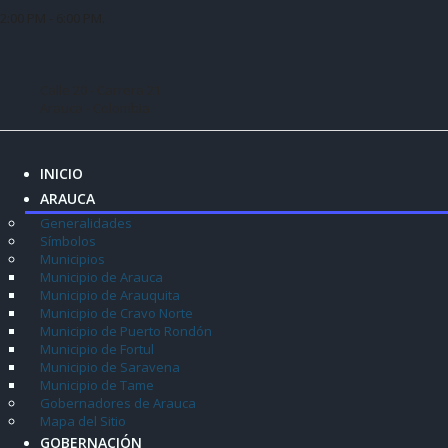
2:00 PM - 6:00 PM.
Calle 20 - Carrera 21
Arauca - Colombia
INICIO
ARAUCA
Generalidades
Símbolos
Municipios
Municipio de Arauca
Municipio de Arauquita
Municipio de Cravo Norte
Municipio de Puerto Rondón
Municipio de Fortul
Municipio de Saravena
Municipio de Tame
Gobernadores de Arauca
Mapa del Sitio
GOBERNACIÓN