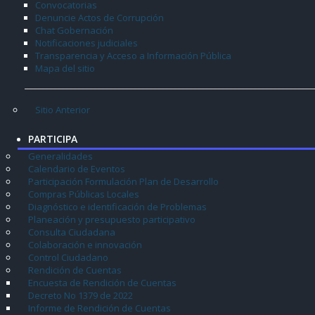
Convocatorias
Denuncie Actos de Corrupción
Chat Gobernación
Notificaciones judiciales
Transparencia y Acceso a Información Pública
Mapa del sitio
Sitio Anterior
PARTICIPA
Generalidades
Calendario de Eventos
Participación Formulación Plan de Desarrollo
Compras Públicas Locales
Diagnóstico e identificación de Problemas
Planeación y presupuesto participativo
Consulta Ciudadana
Colaboración e innovación
Control Ciudadano
Rendición de Cuentas
Encuesta de Rendición de Cuentas
Decreto No 1379 de 2022
Informe de Rendición de Cuentas