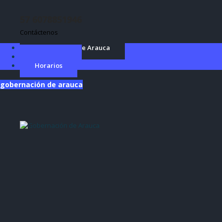
57 6078851946
Contáctenos
Gobernación de Arauca
Directorio
Horarios
gobernación de arauca