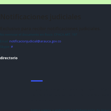
Notificaciones judiciales
Exclusivo para recibir notificaciones judiciales.
No reenviar el documento en físico. CPACA ART. 197
Email:
notificacionjudicial@arauca.gov.co
Skype:
#
directorio
Presentamos el borrador de nuestro Manu
de Identidad Visual para que ustedes realic
sus aportes
Juntos vamos a elaborarlo La Gobernación de Arauc