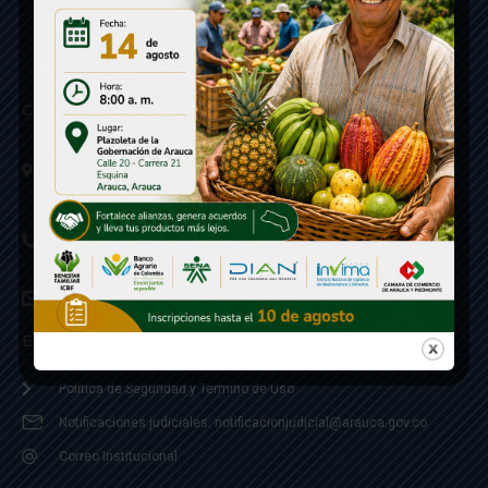
Contáctenos
Calle 20 - Carrera 21 Esquina
Código postal 810001
Linea de Servicio a la Ciudadania: 57- 6078851946
Linea Anticorrupción: 607885 3374
correspondencia: archivogeneral@arauca.gov.co
Enlaces
Política de Seguridad y Termino de Uso
Notificaciones judiciales: notificacionjudicial@arauca.gov.co
Correo Institucional