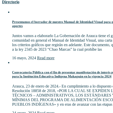
Directorio
Presentamos el borrador de nuestro Manual de Identidad Visual para qu
aportes
Juntos vamos a elaborarlo La Gobernación de Arauca tiene el gu
comunidad en general el Manual de Identidad Visual, una cart
los criterios gráficos que regirán en adelante. Este documento,
a la ley 2345 de 2023 “Chao Marcas” la cual prohíbe las
16 mayo, 2024
Read more
Convocatoria Pública con el fin de presentar manifestación de interés 
para la Institución Educativa Indígena Makaguán en la vigencia 2024
Arauca, 23 de enero de 2024.- En cumplimiento a lo dispuesto e
Resolución 18858 de 2018, «POR LA CUAL SE EXPIDE
TÉCNICOS – ADMINISTRATIVOS, LOS ESTÁNDARES 
MÍNIMAS DEL PROGRAMA DE ALIMENTACIÓN ESCO
PUEBLOS INDÍGENAS» y en eras de avanzar con las etapas 
24 enero, 2024
Read more