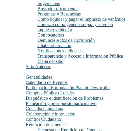
Sugerencias
Buscador documentos
Preguntas y Respuestas
Como liquidar y pagar el impuesto de vehículos
Conozca como generar su paz y salvo en
impuesto vehicular
Convocatorias
Denuncie Actos de Corrupción
Chat Gobernación
Notificaciones judiciales
Transparencia y Acceso a Información Pública
Mapa del sitio
Sitio Anterior
Participa
Generalidades
Calendario de Eventos
Participación Formulación Plan de Desarrollo
Compras Públicas Locales
Diagnóstico e identificación de Problemas
Planeación y presupuesto participativo
Consulta Ciudadana
Colaboración e innovación
Control Ciudadano
Rendición de Cuentas
Encuesta de Rendición de Cuentas