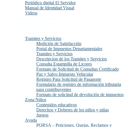
Periódico digital El Servidor
Manual de Identidad Visual
Videos
Transparencia y Acceso
a la Información Publica
Atención y Servicios
a la Ciudadanía
Tramites y Servicios
Medición de Satisfacción
Portal de Impuestos Departamentales
Tramites y Servicios
Descripcion de los Tramites y Servicios
Consulta Estampilla de Licores
Formato de Solicitud de Consultas Certificado
Paz y Salvo Impuesto Vehicular
Registro Para Solicitud de Pasaporte
Formulario de registro de información tributaria
para contribuyentes
Formato de solicitud de devolución de impuestos
Zona Niños
Contenidos educativos
Derechos y Deberes de los niños y niñas
Juegos
Ayuda
PQRSA – Peticiones, Quejas, Reclamos y