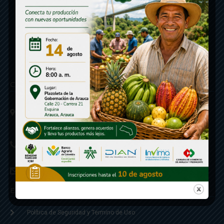
Contáctenos
Calle 20 - Carrera 21 Esquina
Código postal 810001
Linea de Servicio a la Ciudadania: 57- 6078851946
Linea Anticorrupción: 607885 3374
correspondencia: archivogeneral@arauca.gov.co
Enlaces
Política de Seguridad y Termino de Uso