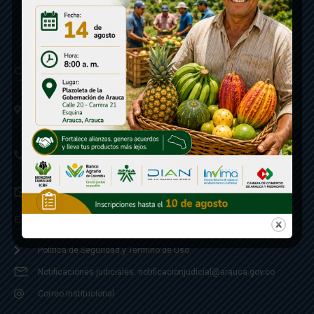
Contáctenos
Calle 20 - Carrera 21 Esquina
Código postal 810001
Linea de Servicio a la Ciudadania: 57- 6078851946
Linea Anticorrupción: 607885 3374
correspondencia: archivogeneral@arauca.gov.co
Enlaces
Política de Seguridad y Termino de Uso
Notificaciones judiciales: notificacionjudicial@arauca.gov.co
Correo Institucional