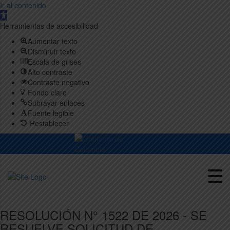
Ir al contenido
Abrir
barra
Herramientas de accesibilidad
de
Aumentar texto
herramientas
Disminuir texto
Escala de grises
Alto contraste
Contraste negativo
Fondo claro
Subrayar enlaces
Fuente legible
Restablecer
RESOLUCIÓN N° 1522 DE 2026 - SE
RESUELVE SOLICITUD DE