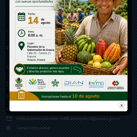
Contáctenos
Calle 20 - Carrera 21 Esquina
Código postal 810001
Linea de Servicio a la Ciudadania: 57- 6078851946
Linea Anticorrupción: 607885 3374
correspondencia: archivogeneral@arauca.gov.co
Enlaces
Política de Seguridad y Termino de Uso
Notificaciones judiciales: notificacionjudicial@arauca.gov.co
Correo Institucional