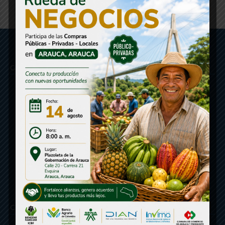
Gobernación de Arauca
Contáctenos