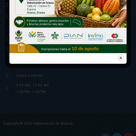
correspondencia: archivogeneral@arauca.gov.co
Enlaces
Política de Seguridad y Termino de Uso
Notificaciones judiciales: notificacionjudicial@arauca.gov.co
Correo Institucional
Horario de atención
Lunes a viernes
8:00 AM - 12:00 AM
2:00 PM - 6:00 PM.
Copyright © 2026 Gobernación de Arauca