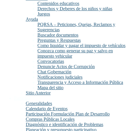
Contenidos educativos
Derechos y Deberes de los niños y niñas
Juegos
Ayuda
PQRSA – Peticiones, Quejas, Reclamos y
Sugerencias
Buscador documentos
Preguntas y Respuestas
Como liquidar y pagar el impuesto de vehículos
Conozca como generar su paz y salvo en
impuesto vehicular
Convocatorias
Denuncie Actos de Corrupción
Chat Gobernación
Notificaciones judiciales
Transparencia y Acceso a Información Pública
Mapa del sitio
Sitio Anterior
Participa
Generalidades
Calendario de Eventos
Participación Formulación Plan de Desarrollo
Compras Públicas Locales
Diagnóstico e identificación de Problemas
Planeación y presupuesto participativo