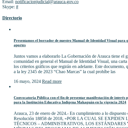
Email:
notificacionjudicial@arauca.gov.co
Skype:
#
Directorio
Presentamos el borrador de nuestro Manual de Identidad Visual para qu
aportes
Juntos vamos a elaborarlo La Gobernación de Arauca tiene el gu
comunidad en general el Manual de Identidad Visual, una cart
los criterios gráficos que regirán en adelante. Este documento,
a la ley 2345 de 2023 “Chao Marcas” la cual prohíbe las
16 mayo, 2024
Read more
Convocatoria Pública con el fin de presentar manifestación de interés 
para la Institución Educativa Indígena Makaguán en la vigencia 2024
Arauca, 23 de enero de 2024.- En cumplimiento a lo dispuesto e
Resolución 18858 de 2018, «POR LA CUAL SE EXPIDE
TÉCNICOS – ADMINISTRATIVOS, LOS ESTÁNDARES 