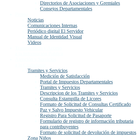
Directorios de Asociaciones y Gremiales
Consejos Departamentales
Prensa
Noticias
Comunicaciones Internas
Periódico digital El Servidor
Manual de Identidad Visual
Videos
Transparencia y Acceso
a la Información Publica
Atención y Servicios
a la Ciudadanía
Tramites y Servicios
Medición de Satisfacción
Portal de Impuestos Departamentales
Tramites y Servicios
Descripcion de los Tramites y Servicios
Consulta Estampilla de Licores
Formato de Solicitud de Consultas Certificado
Paz y Salvo Impuesto Vehicular
Registro Para Solicitud de Pasaporte
Formulario de registro de información tributaria
para contribuyentes
Formato de solicitud de devolución de impuestos
Zona Niños