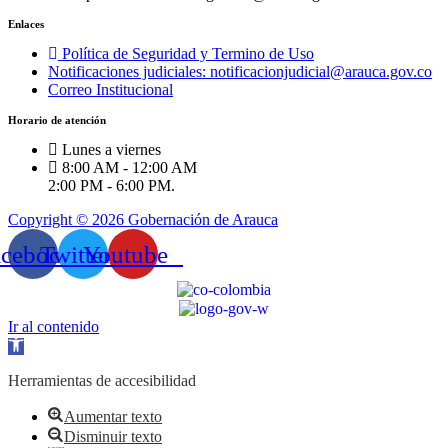
Enlaces
Política de Seguridad y Termino de Uso
Notificaciones judiciales: notificacionjudicial@arauca.gov.co
Correo Institucional
Horario de atención
Lunes a viernes
8:00 AM - 12:00 AM
2:00 PM - 6:00 PM.
Copyright © 2026 Gobernación de Arauca
acebook
Twitter
Youtube
Ir al contenido
Abrir
barra
de
Herramientas de accesibilidad
herramientas
Aumentar texto
Disminuir texto