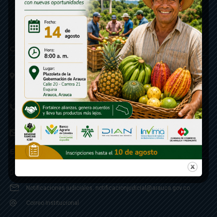
Contáctenos
Calle 20 - Carrera 21 Esquina
Código postal 810001
Linea de Servicio a la Ciudadania: 57- 6078851946
Linea Anticorrupción: 607885 3374
correspondencia: archivogeneral@arauca.gov.co
Enlaces
Política de Seguridad y Termino de Uso
Notificaciones judiciales: notificacionjudicial@arauca.gov.co
Correo Institucional