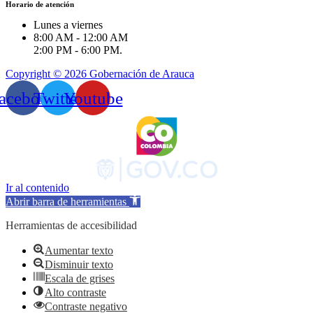
Horario de atención
Lunes a viernes
8:00 AM - 12:00 AM
2:00 PM - 6:00 PM.
Copyright © 2026 Gobernación de Arauca
acebook
Twitter
Youtube
Ir al contenido
Abrir barra de herramientas
Herramientas de accesibilidad
Aumentar texto
Disminuir texto
Escala de grises
Alto contraste
Contraste negativo