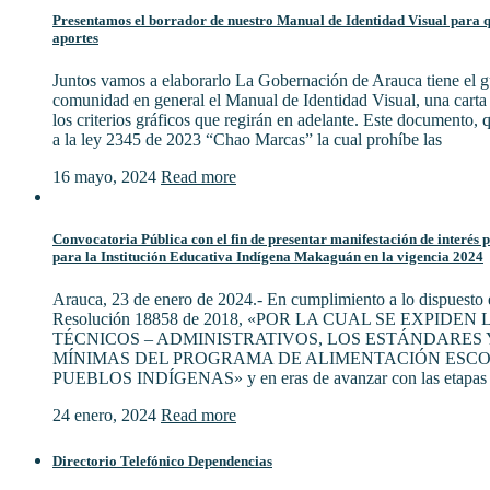
Presentamos el borrador de nuestro Manual de Identidad Visual para qu
aportes
Juntos vamos a elaborarlo La Gobernación de Arauca tiene el gu
comunidad en general el Manual de Identidad Visual, una cart
los criterios gráficos que regirán en adelante. Este documento,
a la ley 2345 de 2023 “Chao Marcas” la cual prohíbe las
16 mayo, 2024
Read more
Convocatoria Pública con el fin de presentar manifestación de interés 
para la Institución Educativa Indígena Makaguán en la vigencia 2024
Arauca, 23 de enero de 2024.- En cumplimiento a lo dispuesto e
Resolución 18858 de 2018, «POR LA CUAL SE EXPIDE
TÉCNICOS – ADMINISTRATIVOS, LOS ESTÁNDARES 
MÍNIMAS DEL PROGRAMA DE ALIMENTACIÓN ESCO
PUEBLOS INDÍGENAS» y en eras de avanzar con las etapas 
24 enero, 2024
Read more
Directorio Telefónico Dependencias