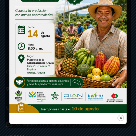
Contáctenos
Calle 20 - Carrera 21 Esquina
Código postal 810001
Linea de Servicio a la Ciudadania: 57- 6078851946
Linea Anticorrupción: 607885 3374
correspondencia: archivogeneral@arauca.gov.co