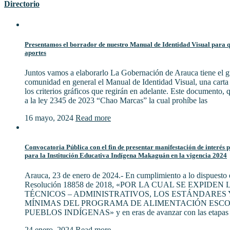
Directorio
Presentamos el borrador de nuestro Manual de Identidad Visual para qu
aportes
Juntos vamos a elaborarlo La Gobernación de Arauca tiene el gu
comunidad en general el Manual de Identidad Visual, una cart
los criterios gráficos que regirán en adelante. Este documento,
a la ley 2345 de 2023 “Chao Marcas” la cual prohíbe las
16 mayo, 2024
Read more
Convocatoria Pública con el fin de presentar manifestación de interés 
para la Institución Educativa Indígena Makaguán en la vigencia 2024
Arauca, 23 de enero de 2024.- En cumplimiento a lo dispuesto e
Resolución 18858 de 2018, «POR LA CUAL SE EXPIDE
TÉCNICOS – ADMINISTRATIVOS, LOS ESTÁNDARES 
MÍNIMAS DEL PROGRAMA DE ALIMENTACIÓN ESCO
PUEBLOS INDÍGENAS» y en eras de avanzar con las etapas 
24 enero, 2024
Read more