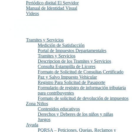
Periódico digital El Servidor
Manual de Identidad Visual
Videos
Transparencia y Acceso
a la Información Publica
Atención y Servicios
a la Ciudadanía
Tramites y Servicios
Medición de Satisfacción
Portal de Impuestos Departamentales
Tramites y Servicios
Descripcion de los Tramites y Servicios
Consulta Estampilla de Licores
Formato de Solicitud de Consultas Certificado
Paz y Salvo Impuesto Vehicular
Registro Para Solicitud de Pasaporte
Formulario de registro de información tributaria
para contribuyentes
Formato de solicitud de devolución de impuestos
Zona Niños
Contenidos educativos
Derechos y Deberes de los niños y niñas
Juegos
Ayuda
PQRSA – Peticiones, Quejas, Reclamos y