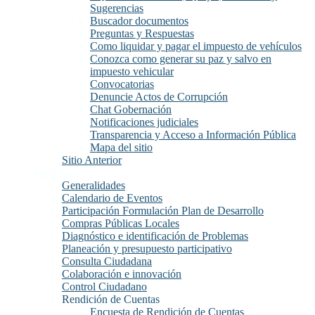
Sugerencias
Buscador documentos
Preguntas y Respuestas
Como liquidar y pagar el impuesto de vehículos
Conozca como generar su paz y salvo en
impuesto vehicular
Convocatorias
Denuncie Actos de Corrupción
Chat Gobernación
Notificaciones judiciales
Transparencia y Acceso a Información Pública
Mapa del sitio
Sitio Anterior
Participa
Generalidades
Calendario de Eventos
Participación Formulación Plan de Desarrollo
Compras Públicas Locales
Diagnóstico e identificación de Problemas
Planeación y presupuesto participativo
Consulta Ciudadana
Colaboración e innovación
Control Ciudadano
Rendición de Cuentas
Encuesta de Rendición de Cuentas