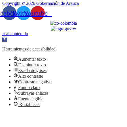
Copyright © 2026 Gobernación de Arauca
acebook
Twitter
Youtube
Ir al contenido
Abrir
barra
de
Herramientas de accesibilidad
herramientas
Aumentar texto
Disminuir texto
Escala de grises
Alto contraste
Contraste negativo
Fondo claro
Subrayar enlaces
Fuente legible
Restablecer