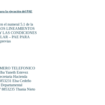
para la ejecución del PAE
n el numeral 5.1 de la
N LOS LINEAMIENTOS
Y LAS CONDICIONES
LAR – PAE PARA
previas
UMERO TELEFONICO
ba Yaneth Estevez
ecretaria Hacienda
 8853231 Elsa Cedeño
 Departamental
07 8853235 Thania Nieto