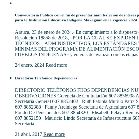
Convocatoria Pública con el fin de presentar manifestación de interés 
para la Institución Educativa Indígena Makaguán en la vigencia 2024
Arauca, 23 de enero de 2024.- En cumplimiento a lo dispuesto e
Resolución 18858 de 2018, «POR LA CUAL SE EXPIDE
TÉCNICOS – ADMINISTRATIVOS, LOS ESTÁNDARES 
MÍNIMAS DEL PROGRAMA DE ALIMENTACIÓN ESCO
PUEBLOS INDÍGENAS» y en eras de avanzar con las etapas 
24 enero, 2024
Read more
Directorio Telefónico Dependencias
DIRECTORIO TELÉFONOS FIJOS DEPENDENCIAS N
OBSERVACIONES Gerencia de Contratación 607 8856998 Al
Secretaria General 607 8852402 Ruth Fabiola Murillo Parra S
607 8852388 Fanny Arciniega Secretaria de Agricultura 607
Fondo De Pensionados 607 8854320 Elisabeth Pelayo Rentas
607 8852150 Mauricio Lindo Secretaria de Infraestructura 6
Secretaria
21 abril, 2017
Read more