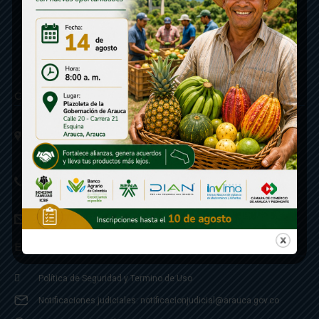
Contáctenos
Calle 20 - Carrera 21 Esquina
Código postal 810001
Linea de Servicio a la Ciudadania: 57- 6078851946
Linea Anticorrupción: 607885 3374
correspondencia: archivogeneral@arauca.gov.co
Enlaces
Política de Seguridad y Termino de Uso
Notificaciones judiciales: notificacionjudicial@arauca.gov.co