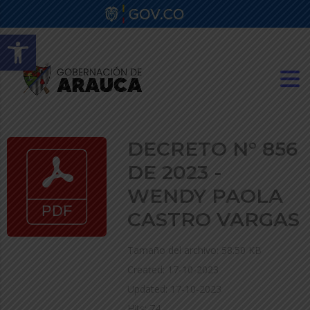
Abrir barra de herramientas
DECRETO N° 856
DE 2023 -
WENDY PAOLA
CASTRO VARGAS
Tamaño del archivo: 58.50 KB
Created: 17-10-2023
Updated: 17-10-2023
Hits: 74