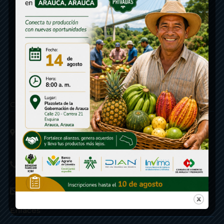
Contáctenos
Calle 20 - Carrera 21 Esquina
Código postal 810001
Linea de Servicio a la Ciudadania: 57- 6078851946
Linea Anticorrupción: 607885 3374
correspondencia: archivogeneral@arauca.gov.co
Enlaces