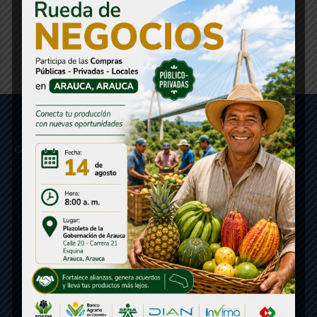
Gobernación de Arauca