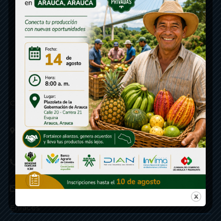
Contáctenos
Calle 20 - Carrera 21 Esquina
Código postal 810001
Linea de Servicio a la Ciudadania: 57- 6078851946
Linea Anticorrupción: 607885 3374
correspondencia: archivogeneral@arauca.gov.co
Enlaces