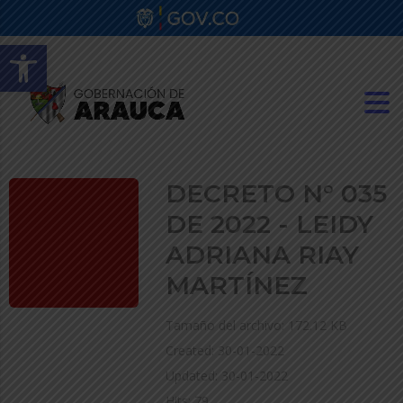
Abrir barra de herramientas
DECRETO N° 035
DE 2022 - LEIDY
ADRIANA RIAY
MARTÍNEZ
Tamaño del archivo: 172.12 KB
Created: 30-01-2022
Updated: 30-01-2022
Hits: 79