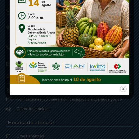
Contáctenos
Calle 20 - Carrera 21 Esquina
Código postal 810001
Linea de Servicio a la Ciudadania: 57- 6078851946
Linea Anticorrupción: 607885 3374
correspondencia: archivogeneral@arauca.gov.co
Enlaces
Política de Seguridad y Termino de Uso
Notificaciones judiciales: notificacionjudicial@arauca.gov.co
Correo Institucional
Horario de atención
Lunes a viernes