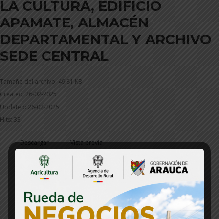
LA CULTURA, EDIFICIO
APAMATE, ALMACÉN
DEPARTAMENTAL Y ARCHIVO
SEDE CENTRAL
Tamaño del archivo: 49.81 KB
Created: 26-02-2025
Updated: 26-02-2025
Hits: 33
Descargar
Vista previa