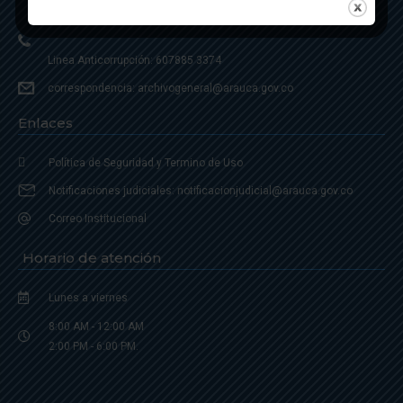
Linea de Servicio a la Ciudadania: 57- 6078851946
Linea Anticorrupción: 607885 3374
correspondencia: archivogeneral@arauca.gov.co
Enlaces
Política de Seguridad y Termino de Uso
Notificaciones judiciales: notificacionjudicial@arauca.gov.co
Correo Institucional
Horario de atención
Lunes a viernes
8:00 AM - 12:00 AM
2:00 PM - 6:00 PM.