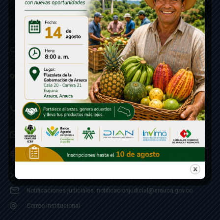
Contáctenos
Calle 20 - Carrera 21 Esquina
Código postal 810001
Linea de Servicio a la Ciudadania: 57- 6078851946
Linea Anticorrupción: 607885 3374
correspondencia: archivogeneral@arauca.gov.co
Enlaces
Política de Seguridad y Termino de Uso
Notificaciones judiciales: notificacionjudicial@arauca.gov.co
Correo Institucional