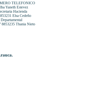
UMERO TELEFONICO
ba Yaneth Estevez
ecretaria Hacienda
 8853231 Elsa Cedeño
 Departamental
07 8853235 Thania Nieto
Arauca.