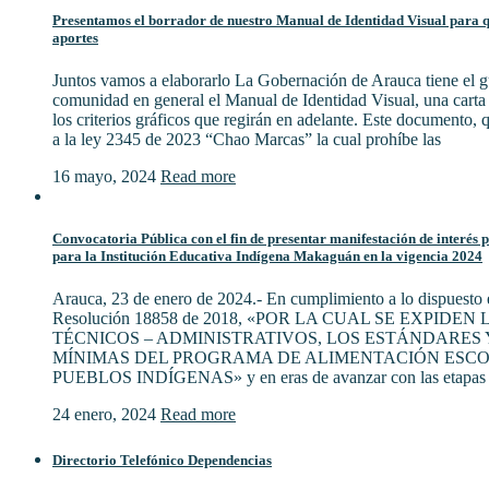
Presentamos el borrador de nuestro Manual de Identidad Visual para qu
aportes
Juntos vamos a elaborarlo La Gobernación de Arauca tiene el gu
comunidad en general el Manual de Identidad Visual, una cart
los criterios gráficos que regirán en adelante. Este documento,
a la ley 2345 de 2023 “Chao Marcas” la cual prohíbe las
16 mayo, 2024
Read more
Convocatoria Pública con el fin de presentar manifestación de interés 
para la Institución Educativa Indígena Makaguán en la vigencia 2024
Arauca, 23 de enero de 2024.- En cumplimiento a lo dispuesto e
Resolución 18858 de 2018, «POR LA CUAL SE EXPIDE
TÉCNICOS – ADMINISTRATIVOS, LOS ESTÁNDARES 
MÍNIMAS DEL PROGRAMA DE ALIMENTACIÓN ESCO
PUEBLOS INDÍGENAS» y en eras de avanzar con las etapas 
24 enero, 2024
Read more
Directorio Telefónico Dependencias