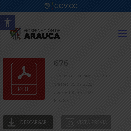
Abrir barra de herramientas
676
Tamaño del archivo: 19.32 KB
Created: 05-09-2022
Updated: 05-09-2022
Hits: 89
DESCARGAR
VISTA PREVIA