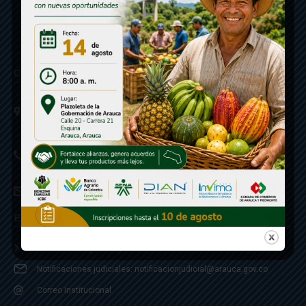
Contáctenos
Calle 20 - Carrera 21 Esquina
Código postal 810001
Linea de Servicio a la Ciudadania: 57- 6078851946
Linea Anticorrupción: 607885 3374
correspondencia: archivogeneral@arauca.gov.co
Enlaces
Política de Seguridad y Termino de Uso
Notificaciones judiciales: notificacionjudicial@arauca.gov.co
Correo Institucional