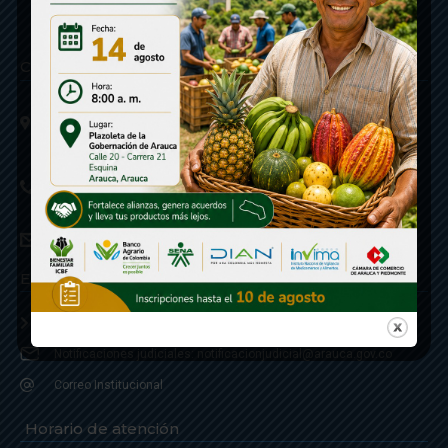
Contáctenos
Calle 20 - Carrera 21 Esquina
Código postal 810001
Linea de Servicio a la Ciudadania: 57- 6078851946
Linea Anticorrupción: 607885 3374
correspondencia: archivogeneral@arauca.gov.co
Enlaces
Política de Seguridad y Termino de Uso
Notificaciones judiciales: notificacionjudicial@arauca.gov.co
Correo Institucional
Horario de atención