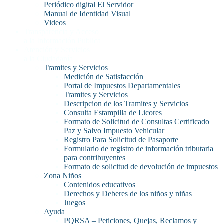
Periódico digital El Servidor
Manual de Identidad Visual
Videos
Transparencia y Acceso
a la Información Publica
Atención y Servicios
a la Ciudadanía
Tramites y Servicios
Medición de Satisfacción
Portal de Impuestos Departamentales
Tramites y Servicios
Descripcion de los Tramites y Servicios
Consulta Estampilla de Licores
Formato de Solicitud de Consultas Certificado
Paz y Salvo Impuesto Vehicular
Registro Para Solicitud de Pasaporte
Formulario de registro de información tributaria
para contribuyentes
Formato de solicitud de devolución de impuestos
Zona Niños
Contenidos educativos
Derechos y Deberes de los niños y niñas
Juegos
Ayuda
PQRSA – Peticiones, Quejas, Reclamos y