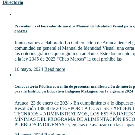
Directorio
Presentamos el borrador de nuestro Manual de Identidad Visual para qu
aportes
Juntos vamos a elaborarlo La Gobernación de Arauca tiene el gu
comunidad en general el Manual de Identidad Visual, una cart
los criterios gráficos que regirán en adelante. Este documento,
a la ley 2345 de 2023 “Chao Marcas” la cual prohíbe las
16 mayo, 2024
Read more
Convocatoria Pública con el fin de presentar manifestación de interés 
para la Institución Educativa Indígena Makaguán en la vigencia 2024
Arauca, 23 de enero de 2024.- En cumplimiento a lo dispuesto e
Resolución 18858 de 2018, «POR LA CUAL SE EXPIDE
TÉCNICOS – ADMINISTRATIVOS, LOS ESTÁNDARES 
MÍNIMAS DEL PROGRAMA DE ALIMENTACIÓN ESCO
PUEBLOS INDÍGENAS» y en eras de avanzar con las etapas 
24 enero, 2024
Read more