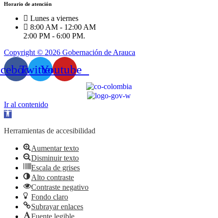
Horario de atención
Lunes a viernes
8:00 AM - 12:00 AM
2:00 PM - 6:00 PM.
Copyright © 2026 Gobernación de Arauca
acebook
Twitter
Youtube
Ir al contenido
Abrir
barra
de
Herramientas de accesibilidad
herramientas
Aumentar texto
Disminuir texto
Escala de grises
Alto contraste
Contraste negativo
Fondo claro
Subrayar enlaces
Fuente legible