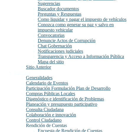
Sugerencias
Buscador documentos
Preguntas y Respuestas
Como liquidar y pagar el impuesto de vehículos
Conozca como generar su paz y salvo en
impuesto vehicular
Convocatorias
Denuncie Actos de Corrupción
Chat Gobernación
Notificaciones judiciales
Transparencia y Acceso a Información Pública
Mapa del sitio
Sitio Anterior
Participa
Generalidades
Calendario de Eventos
Participación Formulación Plan de Desarrollo
Compras Públicas Locales
Diagnóstico e identificación de Problemas
Planeación y presupuesto participativo
Consulta Ciudadana
Colaboración e innovación
Control Ciudadano
Rendición de Cuentas
Encuesta de Rendición de Cuentas