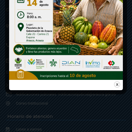
Contáctenos
Calle 20 - Carrera 21 Esquina
Código postal 810001
Linea de Servicio a la Ciudadania: 57- 6078851946
Linea Anticorrupción: 607885 3374
correspondencia: archivogeneral@arauca.gov.co
Enlaces
Política de Seguridad y Termino de Uso
Notificaciones judiciales: notificacionjudicial@arauca.gov.co
Correo Institucional
Horario de atención
Lunes a viernes