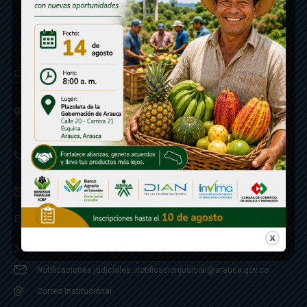
Contáctenos
Calle 20 - Carrera 21 Esquina
Código postal 810001
Linea de Servicio a la Ciudadania: 57- 6078851946
Linea Anticorrupción: 607885 3374
correspondencia: archivogeneral@arauca.gov.co
Enlaces
Política de Seguridad y Termino de Uso
Notificaciones judiciales: notificacionjudicial@arauca.gov.co
Correo Institucional