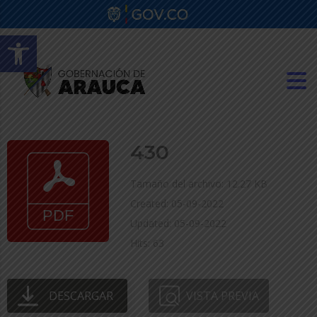
Abrir barra de herramientas
430
Tamaño del archivo: 12.27 KB
Created: 05-09-2022
Updated: 05-09-2022
Hits: 63
DESCARGAR
VISTA PREVIA