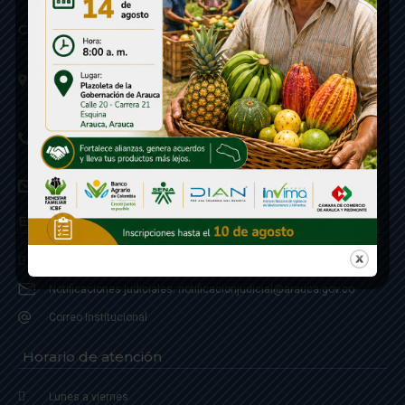
Contáctenos
Calle 20 - Carrera 21 Esquina
Código postal 810001
Linea de Servicio a la Ciudadania: 57- 6078851946
Linea Anticorrupción: 607885 3374
correspondencia: archivogeneral@arauca.gov.co
Enlaces
Política de Seguridad y Termino de Uso
Notificaciones judiciales: notificacionjudicial@arauca.gov.co
Correo Institucional
Horario de atención
Lunes a viernes