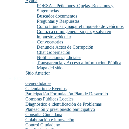
Ayuda
PQRSA – Peticiones, Quejas, Reclamos y
Sugerencias
Buscador documentos
Preguntas y Respuestas
Como liquidar y pagar el impuesto de vehículos
Conozca como generar su paz y salvo en
impuesto vehicular
Convocatorias
Denuncie Actos de Corrupción
Chat Gobernación
Notificaciones judiciales
Transparencia y Acceso a Información Pública
Mapa del sitio
Sitio Anterior
Participa
Generalidades
Calendario de Eventos
Participación Formulación Plan de Desarrollo
Compras Públicas Locales
Diagnóstico e identificación de Problemas
Planeación y presupuesto participativo
Consulta Ciudadana
Colaboración e innovación
Control Ciudadano