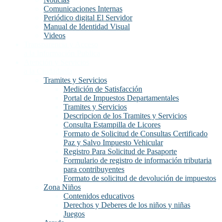
Comunicaciones Internas
Periódico digital El Servidor
Manual de Identidad Visual
Videos
Transparencia y Acceso
a la Información Publica
Atención y Servicios
a la Ciudadanía
Tramites y Servicios
Medición de Satisfacción
Portal de Impuestos Departamentales
Tramites y Servicios
Descripcion de los Tramites y Servicios
Consulta Estampilla de Licores
Formato de Solicitud de Consultas Certificado
Paz y Salvo Impuesto Vehicular
Registro Para Solicitud de Pasaporte
Formulario de registro de información tributaria
para contribuyentes
Formato de solicitud de devolución de impuestos
Zona Niños
Contenidos educativos
Derechos y Deberes de los niños y niñas
Juegos