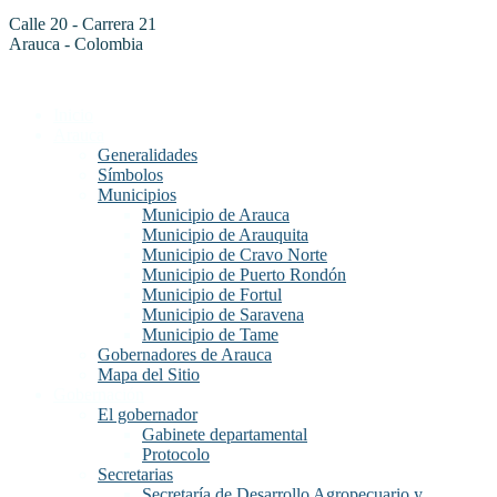
Calle 20 - Carrera 21
Arauca - Colombia
Inicio
Arauca
Generalidades
Símbolos
Municipios
Municipio de Arauca
Municipio de Arauquita
Municipio de Cravo Norte
Municipio de Puerto Rondón
Municipio de Fortul
Municipio de Saravena
Municipio de Tame
Gobernadores de Arauca
Mapa del Sitio
Gobernación
El gobernador
Gabinete departamental
Protocolo
Secretarias
Secretaría de Desarrollo Agropecuario y