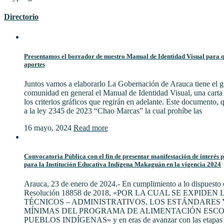
Directorio
Presentamos el borrador de nuestro Manual de Identidad Visual para qu
aportes
Juntos vamos a elaborarlo La Gobernación de Arauca tiene el gu
comunidad en general el Manual de Identidad Visual, una cart
los criterios gráficos que regirán en adelante. Este documento,
a la ley 2345 de 2023 “Chao Marcas” la cual prohíbe las
16 mayo, 2024
Read more
Convocatoria Pública con el fin de presentar manifestación de interés 
para la Institución Educativa Indígena Makaguán en la vigencia 2024
Arauca, 23 de enero de 2024.- En cumplimiento a lo dispuesto e
Resolución 18858 de 2018, «POR LA CUAL SE EXPIDE
TÉCNICOS – ADMINISTRATIVOS, LOS ESTÁNDARES 
MÍNIMAS DEL PROGRAMA DE ALIMENTACIÓN ESCO
PUEBLOS INDÍGENAS» y en eras de avanzar con las etapas 