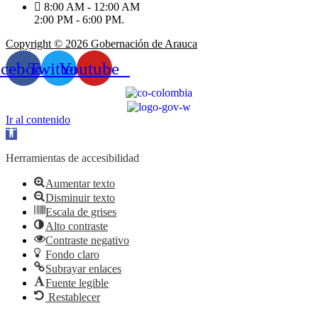
8:00 AM - 12:00 AM
2:00 PM - 6:00 PM.
Copyright © 2026 Gobernación de Arauca
acebook
Twitter
Youtube
Ir al contenido
Abrir
barra
de
Herramientas de accesibilidad
herramientas
Aumentar texto
Disminuir texto
Escala de grises
Alto contraste
Contraste negativo
Fondo claro
Subrayar enlaces
Fuente legible
Restablecer