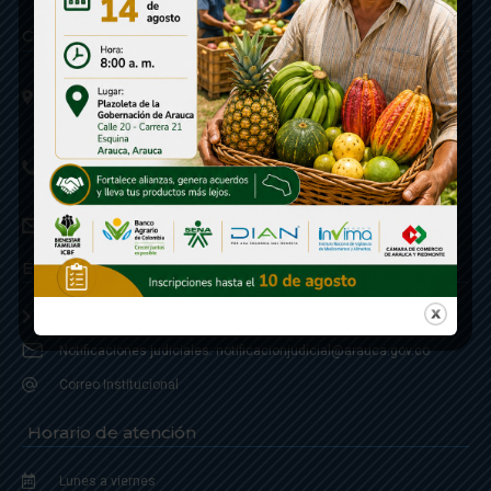
Contáctenos
Calle 20 - Carrera 21 Esquina
Código postal 810001
Linea de Servicio a la Ciudadania: 57- 6078851946
Linea Anticorrupción: 607885 3374
correspondencia: archivogeneral@arauca.gov.co
Enlaces
Política de Seguridad y Termino de Uso
Notificaciones judiciales: notificacionjudicial@arauca.gov.co
Correo Institucional
Horario de atención
Lunes a viernes