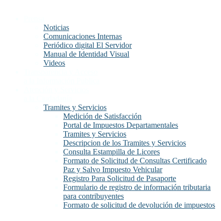
Prensa
Noticias
Comunicaciones Internas
Periódico digital El Servidor
Manual de Identidad Visual
Videos
Transparencia y Acceso
a la Información Publica
Atención y Servicios
a la Ciudadanía
Tramites y Servicios
Medición de Satisfacción
Portal de Impuestos Departamentales
Tramites y Servicios
Descripcion de los Tramites y Servicios
Consulta Estampilla de Licores
Formato de Solicitud de Consultas Certificado
Paz y Salvo Impuesto Vehicular
Registro Para Solicitud de Pasaporte
Formulario de registro de información tributaria
para contribuyentes
Formato de solicitud de devolución de impuestos