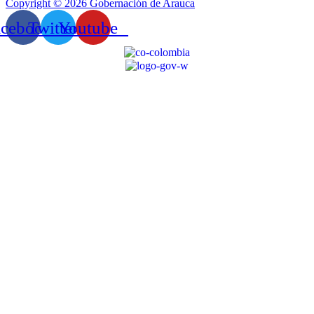
Copyright © 2026 Gobernación de Arauca
acebook
Twitter
Youtube