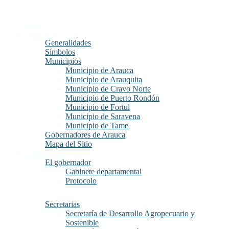
Inicio
Arauca
Generalidades
Símbolos
Municipios
Municipio de Arauca
Municipio de Arauquita
Municipio de Cravo Norte
Municipio de Puerto Rondón
Municipio de Fortul
Municipio de Saravena
Municipio de Tame
Gobernadores de Arauca
Mapa del Sitio
Gobernación
El gobernador
Gabinete departamental
Protocolo
Secretarias
Secretaría de Desarrollo Agropecuario y
Sostenible