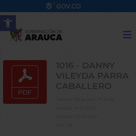
Abrir barra de herramientas
1016 - DANNY
VILEYDA PARRA
CABALLERO
Tamaño del archivo: 79.29 KB
Created: 18-07-2022
Updated: 18-07-2022
Hits: 108