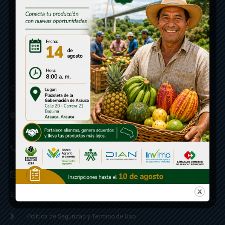
Contáctenos
Calle 20 - Carrera 21 Esquina
Código postal 810001
Linea de Servicio a la Ciudadania: 57- 6078851946
Linea Anticorrupción: 607885 3374
correspondencia: archivogeneral@arauca.gov.co
Enlaces
Política de Seguridad y Termino de Uso