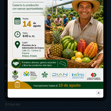
Contáctenos
Calle 20 - Carrera 21 Esquina
Código postal 810001
Linea de Servicio a la Ciudadania: 57- 6078851946
Linea Anticorrupción: 607885 3374
correspondencia: archivogeneral@arauca.gov.co
Enlaces