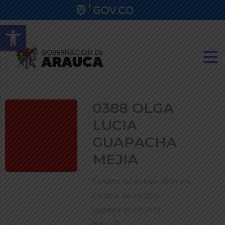
Abrir barra de herramientas
0388 OLGA
LUCIA
GUAPACHA
MEJIA
Tamaño del archivo: 36.21 KB
Created: 30-01-2022
Updated: 30-01-2022
Hits: 173