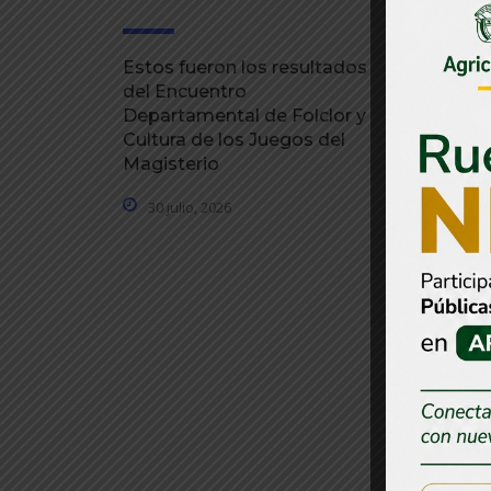
Estos fueron los resultados
Gobernaci
del Encuentro
gestionad
Departamental de Folclor y
millones p
Cultura de los Juegos del
emergenci
Magisterio
30 julio, 
30 julio, 2026
Má