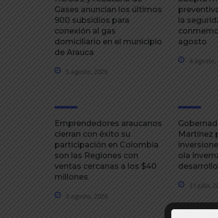
Gases anuncian los últimos
preventiva
900 subsidios para
la segurid
conexión al gas
conmemor
domiciliario en el municipio
agosto
de Arauca
4 agosto,
5 agosto, 2026
Emprendedores araucanos
Gobernad
cierran con éxito su
Martínez 
participación en Colombia
inversione
son las Regiones con
ola invern
ventas cercanas a los $40
desarroll
millones
31 julio, 
3 agosto, 2026