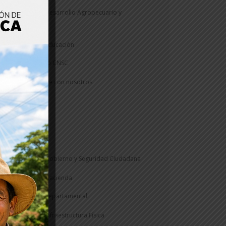
Secretaría de Desarrollo Agropecuario y
Sostenible
Secretaría de Educación
Concurso CNSC
Construye con nosotros
Informe
PAE
Veeduría
Secretaría de Gobierno y Seguridad Ciudadana
Secretaría de Hacienda
Rentas Departamental
Secretaría de Infraestructura Física