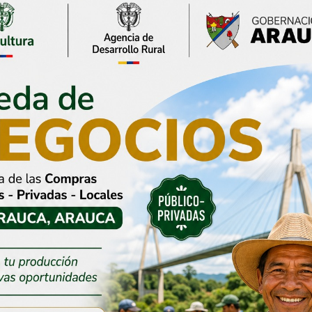
ón de Arauca ha
Gestión del gobierno
o más de $30 mil
departamental permite
ara atender la
avanzar en la instalación
a invernal
del puente sobre Caño
Negro
2026
30 julio, 2026
s entradas