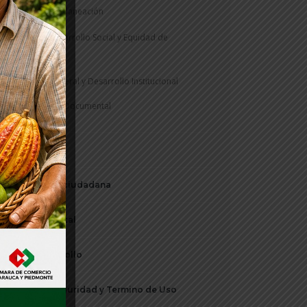
Secretaría de Planeación
Secretaría Desarrollo Social y Equidad de
Genero
Secretaría General y Desarrollo Institucional
Gestión Documental
Notificaciones
Participación ciudadana
Periódico Digital
Plan de Desarrollo
Política de Seguridad y Termino de Uso