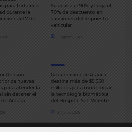
s para fortalecer
Se acaba el 90% y llega el
ad durante la
70% de descuento en
ación del 7 de
sanciones del impuesto
vehicular
 2026
3 agosto, 2026
or Renson
Gobernación de Arauca
prioriza nuevas
destina más de $5.350
s para atender la
millones para modernizar
al sin detener el
la tecnología biomédica
o de Arauca
del Hospital San Vicente
2026
31 julio, 2026