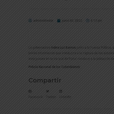
administrador
junio 30, 2022
6:13 pm
La gobernadora
Indira Luz Barrios
junto a la Fuerza Pública
brinde información que conduzca a la captura de los autores
este jueves en la vía que de Fortul conduce a la población d
Policía Nacional de los Colombianos
Compartir
Facebook
Twitter
LinkedIn