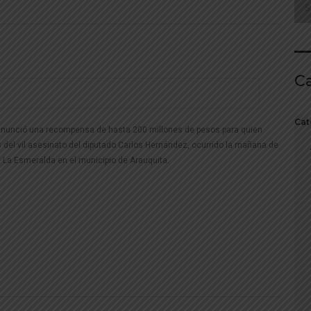
C
Cat
, anunció una recompensa de hasta 200 millones de pesos para quien
 del vil asesinato del diputado Carlos Hernández, ocurrido la mañana de
e La Esmeralda en el municipio de Arauquita.