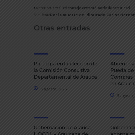
Anterior
Se realizó consejo extraordinario de seguridad
Siguiente
Por la muerte del diputado Carlos Hernán
Otras entradas
Participa en la elección de
Abren insc
la Comisión Consultiva
Rueda de
Departamental de Arauca
Compras P
en Arauca
6 agosto, 2026
5 agosto,
Gobernación de Arauca,
Gobernaci
HOCOL y Araucana de
adopta m