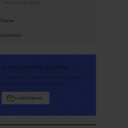
Indicadores de Gestión
Tutelas
Zona Niños
¿Cómo podemos ayudarte?
Contáctenos en la gobernación de Arauca o envíe
una consulta a nuestro corre electrónico.
contáctenos