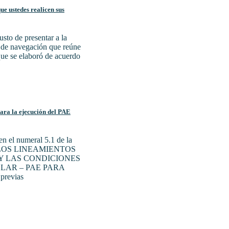
e ustedes realicen sus
sto de presentar a la
a de navegación que reúne
 que se elaboró de acuerdo
para la ejecución del PAE
n el numeral 5.1 de la
N LOS LINEAMIENTOS
Y LAS CONDICIONES
LAR – PAE PARA
previas