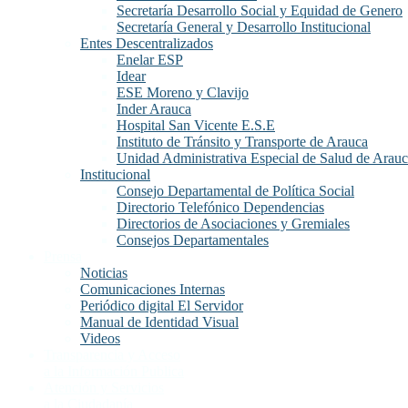
Secretaría Desarrollo Social y Equidad de Genero
Secretaría General y Desarrollo Institucional
Entes Descentralizados
Enelar ESP
Idear
ESE Moreno y Clavijo
Inder Arauca
Hospital San Vicente E.S.E
Instituto de Tránsito y Transporte de Arauca
Unidad Administrativa Especial de Salud de Arau
Institucional
Consejo Departamental de Política Social
Directorio Telefónico Dependencias
Directorios de Asociaciones y Gremiales
Consejos Departamentales
Prensa
Noticias
Comunicaciones Internas
Periódico digital El Servidor
Manual de Identidad Visual
Videos
Transparencia y Acceso
a la Información Publica
Atención y Servicios
a la Ciudadanía