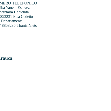
UMERO TELEFONICO
ba Yaneth Estevez
ecretaria Hacienda
 8853231 Elsa Cedeño
 Departamental
07 8853235 Thania Nieto
Arauca.