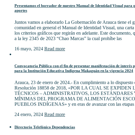
Presentamos el borrador de nuestro Manual de Identidad Visual para qu
aportes
Juntos vamos a elaborarlo La Gobernación de Arauca tiene el gu
comunidad en general el Manual de Identidad Visual, una cart
los criterios gráficos que regirán en adelante. Este documento,
a la ley 2345 de 2023 “Chao Marcas” la cual prohíbe las
16 mayo, 2024
Read more
Convocatoria Pública con el fin de presentar manifestación de interés 
para la Institución Educativa Indígena Makaguán en la vigencia 2024
Arauca, 23 de enero de 2024.- En cumplimiento a lo dispuesto e
Resolución 18858 de 2018, «POR LA CUAL SE EXPIDE
TÉCNICOS – ADMINISTRATIVOS, LOS ESTÁNDARES 
MÍNIMAS DEL PROGRAMA DE ALIMENTACIÓN ESCO
PUEBLOS INDÍGENAS» y en eras de avanzar con las etapas 
24 enero, 2024
Read more
Directorio Telefónico Dependencias