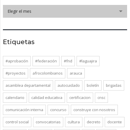
Elegir el mes
Etiquetas
#aprobación
#federación
#fnd
#laguajira
#proyectos
afrocolombianos
arauca
asamblea departamental
autocuidado
boletín
brigadas
calendario
calidad educativa
certificacion
cnsc
comunicación interna
concurso
construye con nosotros
control social
convocatorias
cultura
decreto
docente